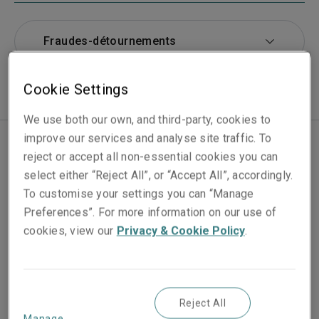
Fraudes-détournements
Cookie Settings
We use both our own, and third-party, cookies to
improve our services and analyse site traffic. To
reject or accept all non-essential cookies you can
Une entreprise peut être exposée à des risques tant
select either “Reject All”, or “Accept All”, accordingly.
externes qu’internes. Très souvent, on sous-estime
To customise your settings you can “Manage
ces derniers, par exemple les situations dans
Preferences”. For more information on our use of
lesquelles les collaborateurs font preuve de
cookies, view our
Privacy & Cookie Policy
.
négligence ou lorsque des dirigeants abusent
délibérément de la confiance placée en eux. Quelle que
soit la taille de l’entreprise, la mondialisation et
l’évolution technologiques peuvent aussi représenter
Reject All
un danger par les fraudes-détournements et le crime
Manage